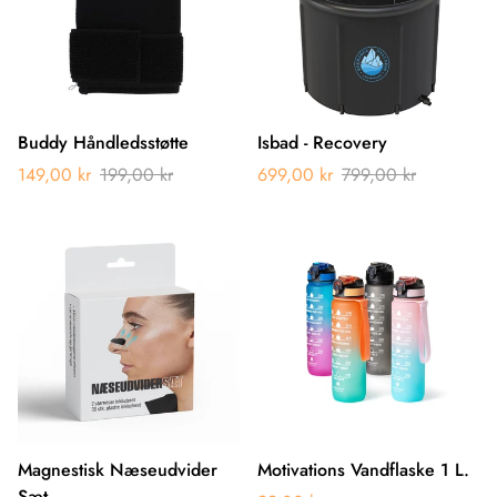
Buddy Håndledsstøtte
Isbad - Recovery
149,00 kr
199,00 kr
699,00 kr
799,00 kr
Magnestisk Næseudvider
Motivations Vandflaske 1 L.
Sæt