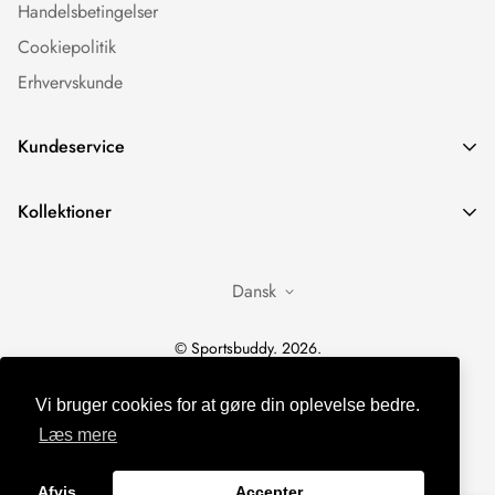
Handelsbetingelser
Cookiepolitik
Erhvervskunde
Kundeservice
FAQ
Kollektioner
Manualer
Sportsure
Retunering
Dansk
Træningsudstyr
Levering
Træningstøj
Kontakt os
© Sportsbuddy. 2026.
Tilbehør
Tilfredshedsgaranti
Vi bruger cookies for at gøre din oplevelse bedre.
Recovery
Læs mere
Afvis
Accepter